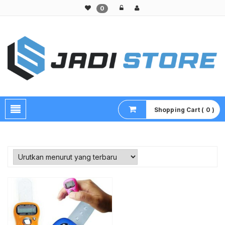
0
Pusat Aksesoris HP, Komputer & Produk Unik di Lamongan
Shopping Cart ( 0 )