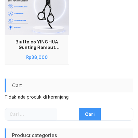
Biutte.co YINGHUA
Gunting Rambut
Lurus Buffing
Rp
38,000
Stainless Steel
4Cr13 6 Inch CL-6
Gunting Salon Barber
Hair Cutting
Scissors Profesional
Cart
Pangkas Rambut
Presisi Anti Karat
Tidak ada produk di keranjang.
Black
Cari
untuk:
Product categories