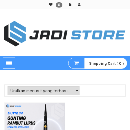
0
Pusat Aksesoris HP, Komputer & Produk Unik di Lamongan
Shopping Cart ( 0 )