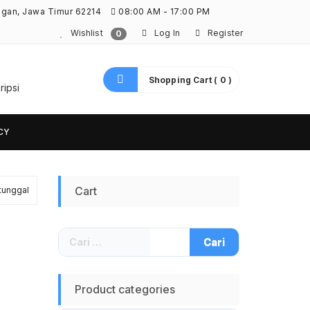
ngan, Jawa Timur 62214
08:00 AM - 17:00 PM
Wishlist
Log In
Register
0
Shopping Cart ( 0 )
ripsi
CY
Cart
tunggal
Cari
untuk:
Product categories