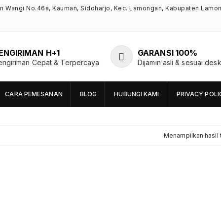
an Wangi No.46a, Kauman, Sidoharjo, Kec. Lamongan, Kabupaten Lamo
ENGIRIMAN H+1
GARANSI 100%
engiriman Cepat & Terpercaya
Dijamin asli & sesuai desk
CARA PEMESANAN
BLOG
HUBUNGI KAMI
PRIVACY POLI
Menampilkan hasil 