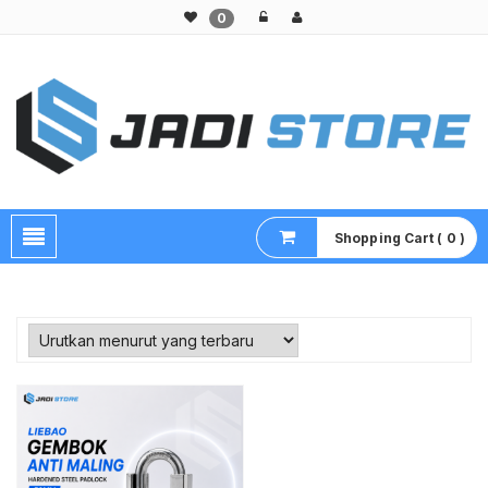
0
Pusat Aksesoris HP, Komputer & Produk Unik di Lamongan
Shopping Cart ( 0 )