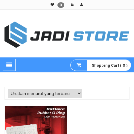
0
Pusat Aksesoris HP, Komputer & Produk Unik di Lamongan
Shopping Cart ( 0 )