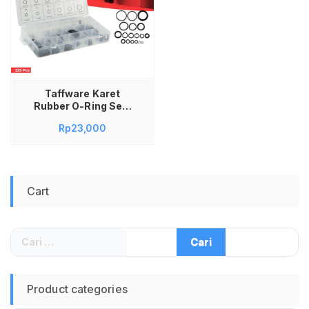
Taffware Karet
Rubber O-Ring Seal
Tightening Repair Kit
Rp
23,000
225 PCS E436 Set
Oring Rubber O Ring
Gasket Sil Cincin
Karet Seal Box
Komplit untuk
Cart
Perbaikan Pipa
Mesin Keran
Otomotif Plumbing
Sparepart Tools
Cari
untuk:
Product categories