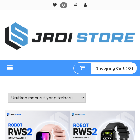
0
Pusat Aksesoris HP, Komputer & Produk Unik di Lamongan
Shopping Cart ( 0 )