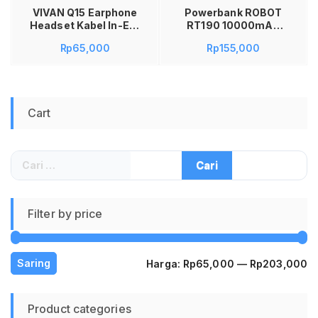
VIVAN Q15 Earphone
Powerbank ROBOT
Headset Kabel In-Ear
RT190 10000mAh
HiFi Stereo Jack
Dual Input Type C &
Rp
65,000
Rp
155,000
3.5mm Built-in Mic
Micro 9 Smart
Deep Bass Original
Protection Ori
Original 10000 mAh
Fast Charging
10.000 mAh Garansi
Cart
Resmi Murah
Cari
untuk:
Filter by price
H
H
Saring
Harga:
Rp65,000
—
Rp203,000
te
te
Product categories