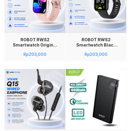
Tambah ke keranjang
ROBOT RWS2
ROBOT RWS2
Smartwatch Original
Smartwatch Black
Jam Tangan Pintar
Bluetooth 5.3
Rp
203,000
Rp
203,000
1.83 Inch Water
Original Jam Tangan
Resistant 1ATM
Pria Wanita Water
Baterai 280mAh
Resistant 10M Layar
Tahan Hingga 168
1.83 Inch Muslim
Jam Notifikasi Salat
Friendly Arah Kiblat
Penunjuk Arah Kiblat
100+ Sport Mode
99 Asmaul Husna
Fitness Tracker
Smart Watch Sport
Garansi 1 Tahun
Health Monitor
Garansi Resmi 1
Tahun Warna Pink
Tambah ke keranjang