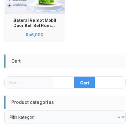
Baterai Remot Mobil
Door Bell Bel Rumah
Wireless Mainan
Rp
6,000
GP27A MN27 L828
27A V27A A27BP
G27A
Cart
Cari
untuk:
Product categories