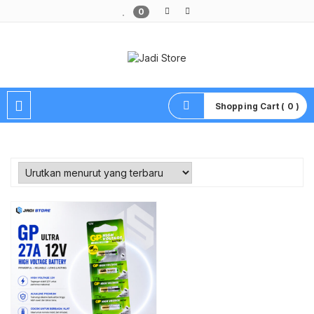
0
Pusat Aksesoris HP, Komputer & Produk Unik di Lamongan
Shopping Cart ( 0 )