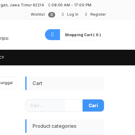
ngan, Jawa Timur 62214
08:00 AM - 17:00 PM
Wishlist
Log In
Register
0
Shopping Cart ( 0 )
ripsi
CY
Cart
tunggal
Cari
untuk:
Product categories