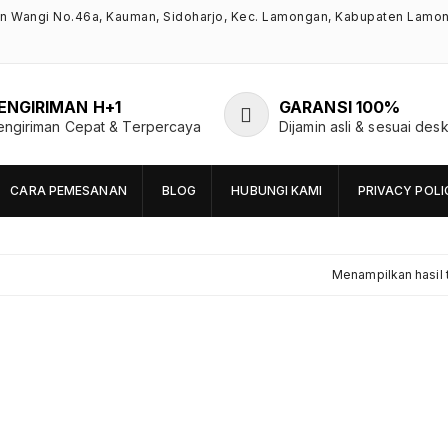
an Wangi No.46a, Kauman, Sidoharjo, Kec. Lamongan, Kabupaten Lamo
ENGIRIMAN H+1
GARANSI 100%
engiriman Cepat & Terpercaya
Dijamin asli & sesuai desk
CARA PEMESANAN
BLOG
HUBUNGI KAMI
PRIVACY POLI
Menampilkan hasil 