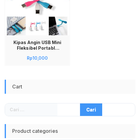
Kipas Angin USB Mini
Fleksibel Portable
Flexible USB Fan
Rp
10,000
untuk Laptop PC
Powerbank Meja
Travel Camping
Ringan Praktis
Pendingin Angin
Cart
Desktop Fan USB
Adjustable
Cari
untuk:
Product categories