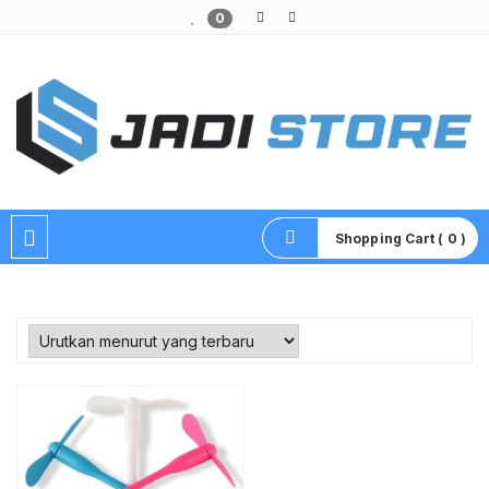
0
Pusat Aksesoris HP, Komputer & Produk Unik di Lamongan
Shopping Cart ( 0 )