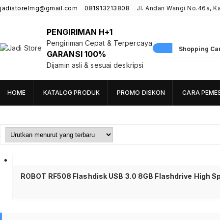
jadistorelmg@gmail.com
081913213808
Jl. Andan Wangi No.46a, 
PENGIRIMAN H+1
Pengiriman Cepat & Terpercaya
Shopping Cart
GARANSI 100%
Jadi Store
Pusat Aksesoris HP, Komputer & Produk Unik di Lamongan
Dijamin asli & sesuai deskripsi
HOME
KATALOG PRODUK
PROMO DISKON
CARA PEME