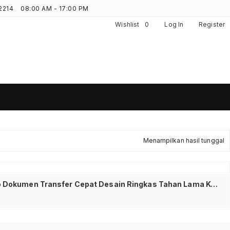
2214
08:00 AM - 17:00 PM
Wishlist
0
Log In
Register
Menampilkan hasil tunggal
ROBOT RF508 Flashdisk USB 3.0 8GB Flashdrive High Speed Penyimpanan Data Portable untuk Laptop PC Audio Video Dokumen Transfer Cepat Desain Ringkas Tahan Lama Kompatibel Windows dan Laptop Modern Blue