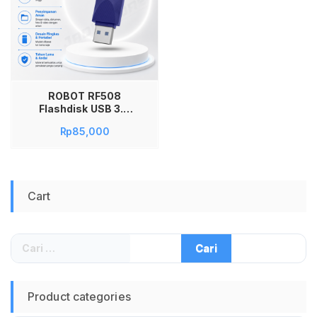
ROBOT RF508
Flashdisk USB 3.0
8GB Flashdrive High
Rp
85,000
Speed Penyimpanan
Data Portable untuk
Laptop PC Audio
Video Dokumen
Transfer Cepat
Cart
Desain Ringkas
Tahan Lama
Kompatibel Windows
dan Laptop Modern
Cari
Blue
untuk:
Product categories