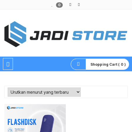
0
Pusat Aksesoris HP, Komputer & Produk Unik di Lamongan
Shopping Cart ( 0 )