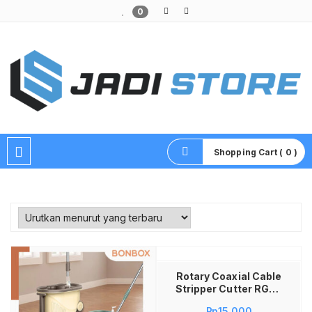
0
Pusat Aksesoris HP, Komputer & Produk Unik di Lamongan
Shopping Cart ( 0 )
Tambah ke keranjang
Rotary Coaxial Cable
Stripper Cutter RG58
RG59 RG6 Alat
Rp
15,000