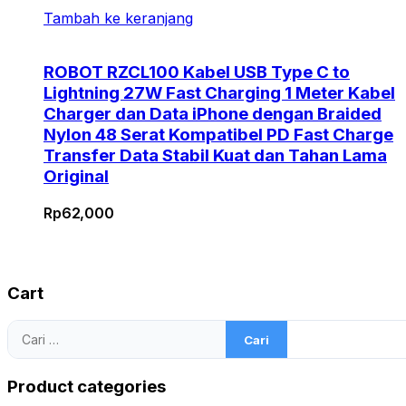
Tambah ke keranjang
ROBOT RZCL100 Kabel USB Type C to
Lightning 27W Fast Charging 1 Meter Kabel
Charger dan Data iPhone dengan Braided
Nylon 48 Serat Kompatibel PD Fast Charge
Transfer Data Stabil Kuat dan Tahan Lama
Original
Rp
62,000
Cart
Cari
untuk:
Product categories