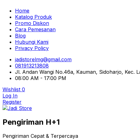
Home
Katalog Produk
Promo Diskon
Cara Pemesanan
Blog
Hubungi Kami
Privacy Policy
jadistorelmg@gmail.com
081913213808
Jl. Andan Wangi No.46a, Kauman, Sidoharjo, Kec.
08:00 AM - 17:00 PM
Wishlist
0
Log In
Register
Pusat Aksesoris HP, Komputer & Produk Unik di Lamong
Pengiriman H+1
Jadi Store
Pengiriman Cepat & Terpercaya