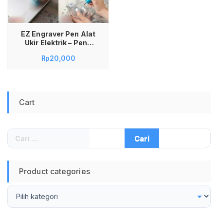
EZ Engraver Pen Alat
Ukir Elektrik – Pena
Grafir untuk Cincin,
Rp
20,000
Gelang, Logam,
Kayu, Kaca, Plastik,
Alat Ukir Serbaguna
Portable, Mesin
Grafir Mini Presisi,
Cart
Electric Engraving
Pen Praktis untuk
Kerajinan &
Aksesoris
Cari
untuk:
Product categories