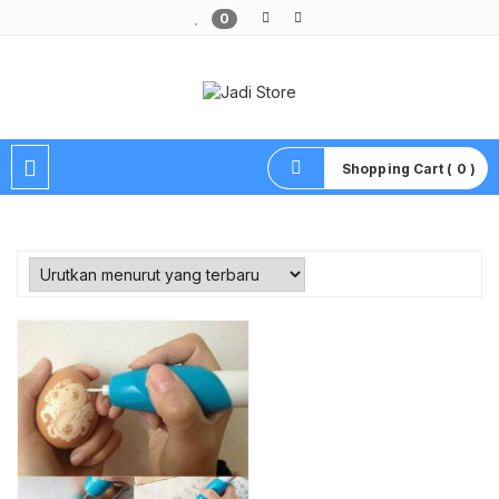
0
Pusat Aksesoris HP, Komputer & Produk Unik di Lamongan
Shopping Cart ( 0 )