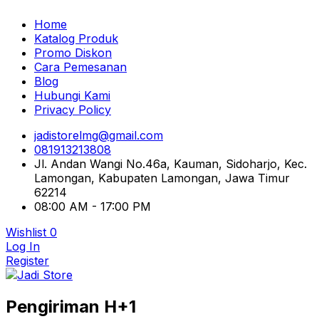
Home
Katalog Produk
Promo Diskon
Cara Pemesanan
Blog
Hubungi Kami
Privacy Policy
jadistorelmg@gmail.com
081913213808
Jl. Andan Wangi No.46a, Kauman, Sidoharjo, Kec.
Lamongan, Kabupaten Lamongan, Jawa Timur
62214
08:00 AM - 17:00 PM
Wishlist
0
Log In
Register
Pusat Aksesoris HP, Komputer & Produk Unik di
Pengiriman H+1
Lamongan