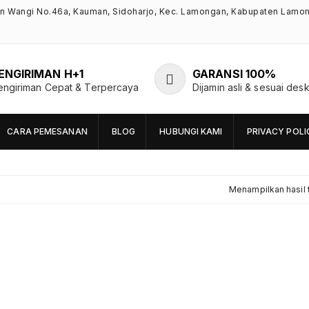
an Wangi No.46a, Kauman, Sidoharjo, Kec. Lamongan, Kabupaten Lamo
ENGIRIMAN H+1
GARANSI 100%
engiriman Cepat & Terpercaya
Dijamin asli & sesuai desk
CARA PEMESANAN
BLOG
HUBUNGI KAMI
PRIVACY POLI
Menampilkan hasil 