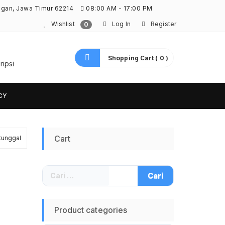
ngan, Jawa Timur 62214
08:00 AM - 17:00 PM
Wishlist
Log In
Register
0
Shopping Cart ( 0 )
ripsi
CY
Cart
tunggal
Cari
untuk:
Product categories