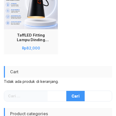
TaffLED Fitting
Lampu Dinding
Minimalis E27 F215
Rp
82,000
Lampu Hias Tempel
Indoor untuk Living
Room Kamar Cafe
Holder Bohlam E27
Desain Modern
Cart
Estetik Aesthetic
Cocok Lampu Cafe
Tidak ada produk di keranjang.
Rumah Restoran
Cari
untuk:
Product categories