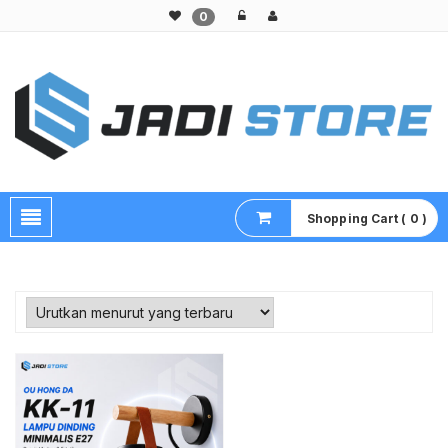
0
Pusat Aksesoris HP, Komputer & Produk Unik di Lamongan
Shopping Cart ( 0 )