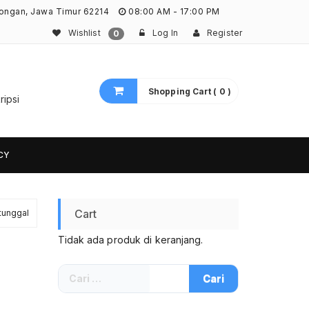
ongan, Jawa Timur 62214
08:00 AM - 17:00 PM
Wishlist
Log In
Register
0
Shopping Cart ( 0 )
ripsi
CY
Cart
tunggal
Tidak ada produk di keranjang.
Cari
untuk: