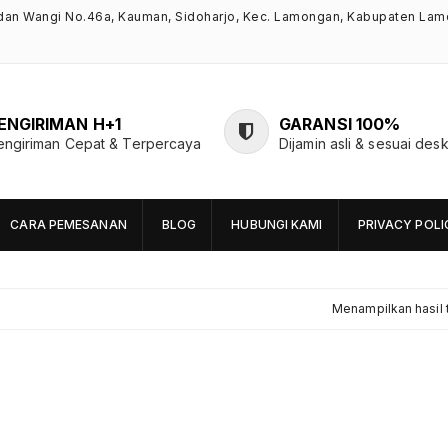
ndan Wangi No.46a, Kauman, Sidoharjo, Kec. Lamongan, Kabupaten Lam
ENGIRIMAN H+1
GARANSI 100%
engiriman Cepat & Terpercaya
Dijamin asli & sesuai desk
CARA PEMESANAN
BLOG
HUBUNGI KAMI
PRIVACY POLI
Menampilkan hasil 