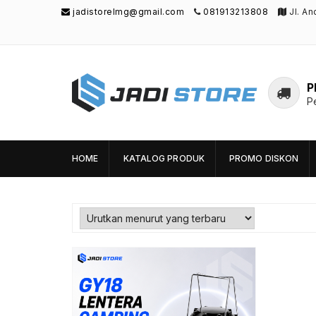
jadistorelmg@gmail.com
081913213808
Jl. A
P
P
Jadi Store
Pusat Aksesoris HP, Komputer & Produk
Unik di Lamongan
HOME
KATALOG PRODUK
PROMO DISKON