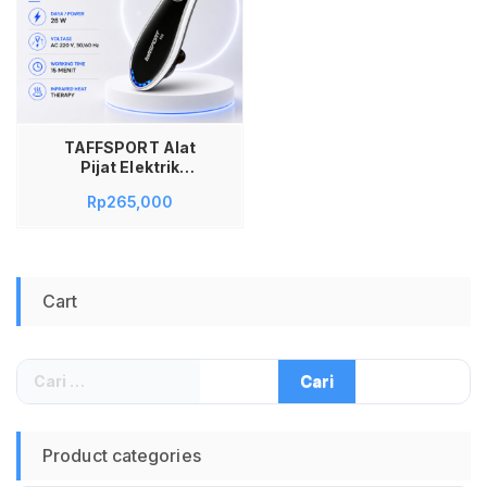
TAFFSPORT Alat
Pijat Elektrik
Punggung Shiatsu
Rp
265,000
Infrared Massager
608 Terapi Pijat
Leher Pundak
Pinggang Otot Kaku
Saraf Terjepit Pegal
Cart
Linu Alat Kesehatan
Relaksasi Tubuh
Penghilang Capek
Pemanas Inframerah
Cari
Portable Praktis
untuk:
Kualitas Original Alat
Pijat
Product categories