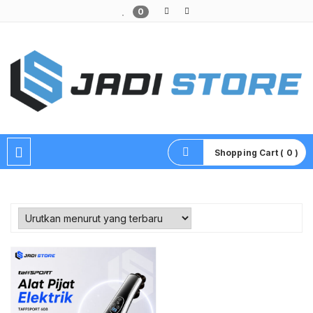
0
Pusat Aksesoris HP, Komputer & Produk Unik di Lamongan
Shopping Cart ( 0 )