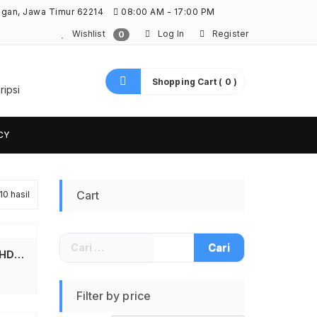
ngan, Jawa Timur 62214
08:00 AM - 17:00 PM
Wishlist
Log In
Register
0
Shopping Cart ( 0 )
ripsi
CY
Diurutkan
Cart
0 hasil
menurut
Cari
yang
untuk:
LOGITECH C270 Webcam HD 720p Original Garansi Resmi – Kamera Laptop PC Komputer Eksternal Wide Screen Auto Light Correction – Webcam External Mic Noise Reduction untuk Zoom Google Meet Skype Belajar Online Kerja Kantor Live Streaming Windows Mac OS
terbaru
Filter by price