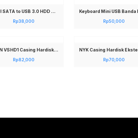
Kabel SATA to USB 3.0 HDD SSD Adaptor 30cm 2.5 Inch Adapter Eksternal External Hardisk Eksternal Laptop Cable USB A – Converter Harddisk HDD SSD SATA ke USB 3.0 2.5 Inch Portable Support Semua Merk Storage Laptop PC
Rp
38,000
Rp
50,000
Tambah ke keranjang
VIVAN VSHD1 Casing Hardisk Eksternal 2.5 Inch USB 3.0 SATA HDD SSD Enclosure Transparan Original – HDD Case External Case Laptop Tempat Hardisk Laptop PC Super Speed 5Gbps Plug and Play Tanpa Alat Tool Free Design Awet Kuat Elegant Clear Bening
Rp
82,000
Rp
70,000