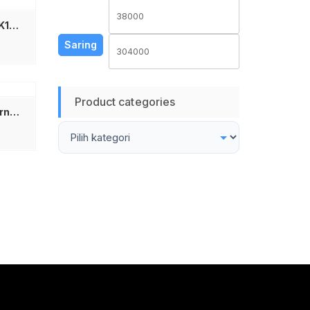
Harga
Harga
Keyboard Mini USB Banda K1000 K-1000 K 1000 Keyboard Minimalis Mini Laptop HP USB Laptop Mini Komputer External Eksternal
terendah
tertinggi
Saring
Product categories
NYK Casing Hardisk Eksternal 2.5 Inch USB 3.0 SATA HDD SSD Enclosure Transparan Original – HDD Case External Laptop PC High Speed 5Gbps Plug and Play Tempat Harddisk Bening Desain Tool Free Tanpa Obeng Kuat Awet Support Kapasitas Besar Garansi Resmi