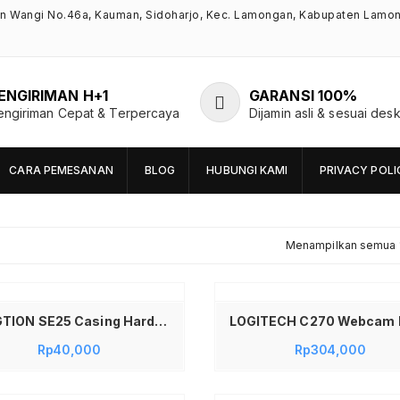
an Wangi No.46a, Kauman, Sidoharjo, Kec. Lamongan, Kabupaten Lamo
ENGIRIMAN H+1
GARANSI 100%
engiriman Cepat & Terpercaya
Dijamin asli & sesuai desk
CARA PEMESANAN
BLOG
HUBUNGI KAMI
PRIVACY POLI
Menampilkan semua 1
Tambah ke keranjang
LENGTION SE25 Casing Hardisk Eksternal 2.5 Inch USB 3.0 SATA HDD SSD Enclosure Original – External Case Laptop PC Superspeed 5Gbps USB Type A to Micro B Tempat Harddisk Eksternal Awet Kuat Aman Shockproof Desain Slim Elegant Plug and Play Anti Lemot Black
Rp
40,000
Rp
304,000
Tambah ke keranjang