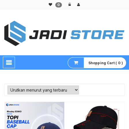
0
Pusat Aksesoris HP, Komputer & Produk Unik di Lamongan
Shopping Cart ( 0 )