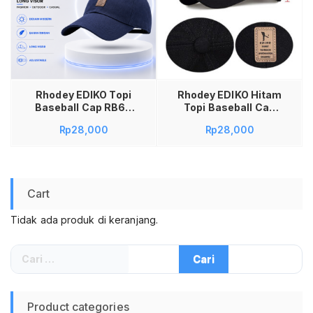
Tambah ke keranjang
Rhodey EDIKO Topi
Rhodey EDIKO Hitam
Baseball Cap RB68
Topi Baseball Cap
Long Visor Logo Golf
RB68 Long Visor
Rp
28,000
Rp
28,000
Topi Pria Wanita
Logo Golf Topi Pria
Adjustable Fashion
Wanita Adjustable
Outdoor Casual
Fashion Outdoor
Sport Desain Modern
Casual Sport Desain
Nyaman Dipakai
Modern Nyaman
Cart
Bahan Ringan
Dipakai Bahan
Pelindung Matahari
Ringan Pelindung
Tidak ada produk di keranjang.
untuk Harian dan
Matahari untuk
Traveling
Harian dan Traveling
Cari
untuk:
Product categories