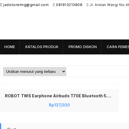
jadistorelmg@gmail.com
081913213808
Jl. Andan Wangi No.4
HOME
KATALOG PRODUK
PROMO DISKON
CARA PEME
ROBOT TWS Earphone Airbuds T70E Bluetooth 5.4 Original Deep Bass Wireless Earbuds HD Call Low Latency Touch Control Garansi 1 Tahun Baterai Tahan Lama Nyaman untuk Gaming Musik Android iPhone dengan Charging Case
Rp
137,000