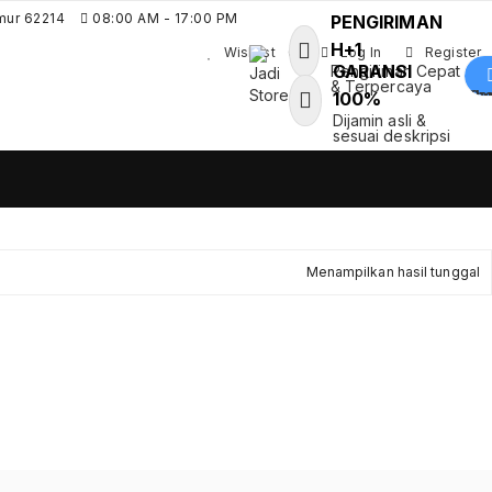
mur 62214
08:00 AM - 17:00 PM
PENGIRIMAN
H+1
Wishlist
0
Log In
Register
GARANSI
Pengiriman Cepat
& Terpercaya
Shoppin
100%
Jadi Store
Dijamin asli &
Pusat Aksesoris HP, Komputer &
sesuai deskripsi
Produk Unik di Lamongan
Menampilkan hasil tunggal