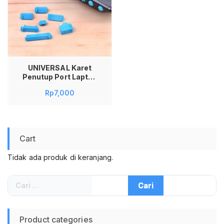
UNIVERSAL Karet
Penutup Port Laptop
Dust Plug Anti Debu
Rp
7,000
Silikon Set 13 Pcs
Pelindung Lubang
USB HDMI Audio
Jack SD Card Silicon
Stopper Notebook
Cart
MacBook Komputer
Alat Kebersihan
Tidak ada produk di keranjang.
Laptop Protektor
Port Aman Lembut
Awet Kualitas
Cari
Premium Warna
untuk:
Warni
Product categories