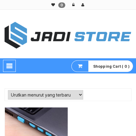
0
Pusat Aksesoris HP, Komputer & Produk Unik di Lamongan
Shopping Cart ( 0 )