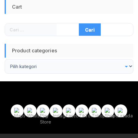
Kuat Kokoh
Cart
Memudahkan
Packing Paket
Barang Pengemasan
Cepat Praktis
Cari
Kualitas Original
untuk:
Jadi Store
Product categories