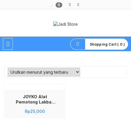
0
Pusat Aksesoris HP, Komputer & Produk Unik di Lamongan
Shopping Cart ( 0 )
JOYKO Alat
Pemotong Lakban
Besi Dispenser Tape
Rp
25,000
TD-2S Untuk Lakban
Besar 2 Inch
Pemotong Solasi
Solatip Isolasi Tajam