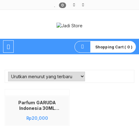
0
Pusat Aksesoris HP, Komputer & Produk Unik di Lamongan
Shopping Cart ( 0 )
Parfum GARUDA
Indonesia 30ML
Parfum EAU DE
Rp
20,000
TOILETTE 30 ML