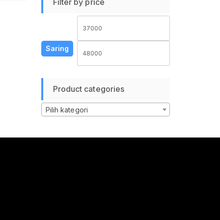
Filter by price
Harga
Harga
terendah
tertinggi
Saring
Product categories
Pilih kategori