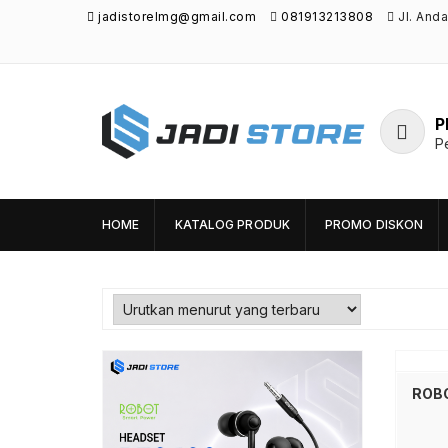
jadistorelmg@gmail.com
081913213808
Jl. And
P
P
Jadi Store
Pusat Aksesoris HP, Komputer & Produk
Unik di Lamongan
HOME
KATALOG PRODUK
PROMO DISKON
Baca selengkapnya