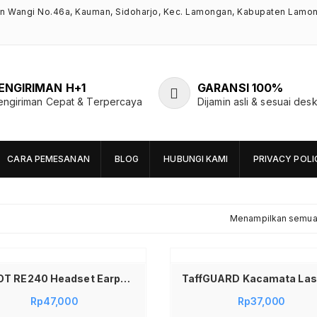
an Wangi No.46a, Kauman, Sidoharjo, Kec. Lamongan, Kabupaten Lamo
ENGIRIMAN H+1
GARANSI 100%
engiriman Cepat & Terpercaya
Dijamin asli & sesuai desk
CARA PEMESANAN
BLOG
HUBUNGI KAMI
PRIVACY POLI
Menampilkan semua 
Tambah ke keranjang
ROBOT RE240 Headset Earphone Wired Dark Red Original – Handsfree Kabel Dengan Kualitas Heavy Bass Dan Mikrofon Jernih Solusi Audio Musik Dan Game Yang Nyaman Digunakan Seharian Jadi Store
Rp
47,000
Rp
37,000