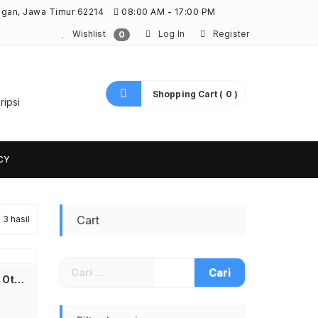
ngan, Jawa Timur 62214
08:00 AM - 17:00 PM
Wishlist
Log In
Register
0
Shopping Cart ( 0 )
ripsi
CY
Diurutkan
Cart
3 hasil
menurut
Cari
yang
untuk:
TaffGUARD Kacamata Las Otomatis Auto Darkening Soldering Goggles – 5100B Kacamata Las Listrik Otomatis Gelap Terang Auto Dark Welding Glasses Safety Pelindung Mata Tukang Las Kacamata Las Bening Anti Silau Sinar UV IR Kacamata Soldering
terbaru