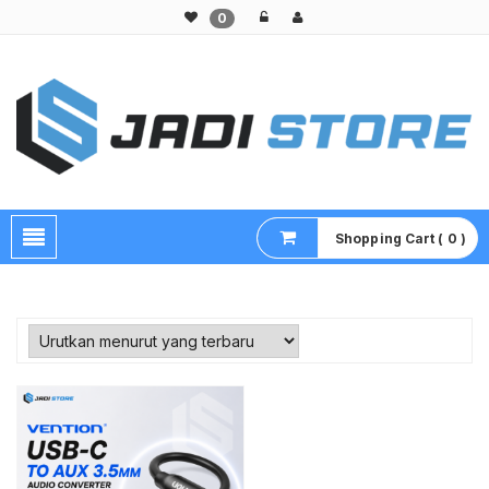
0
Pusat Aksesoris HP, Komputer & Produk Unik di Lamongan
Shopping Cart ( 0 )