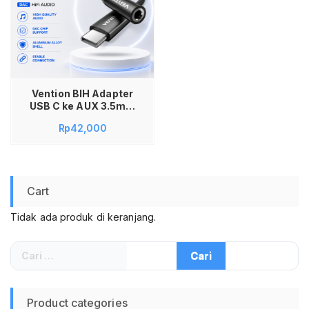
Vention BIH Adapter
USB C ke AUX 3.5mm
Female DAC Audio
Rp
42,000
Converter Type C to
Jack Headset
Earphone untuk
iPhone 15 iPhone 16
Android Speaker
Cart
Mobil Amplifier
Sound System HiFi
Tidak ada produk di keranjang.
Suara Jernih Koneksi
Stabil Original
Cari
untuk:
Product categories