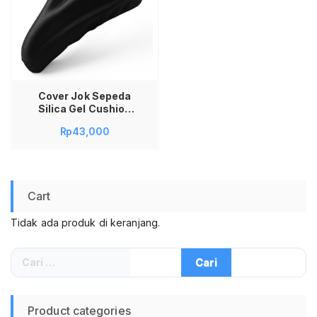
Cover Jok Sepeda
Silica Gel Cushion
Jok Sadel Sepeda
Rp
43,000
Jok Saddel Sepeda
Cart
Tidak ada produk di keranjang.
Cari
untuk:
Product categories