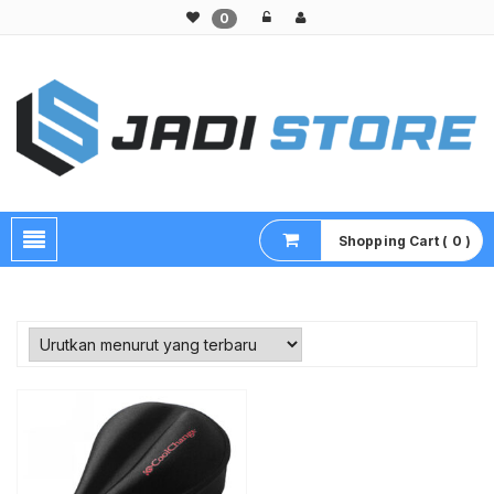
0
Pusat Aksesoris HP, Komputer & Produk Unik di Lamongan
Shopping Cart ( 0 )