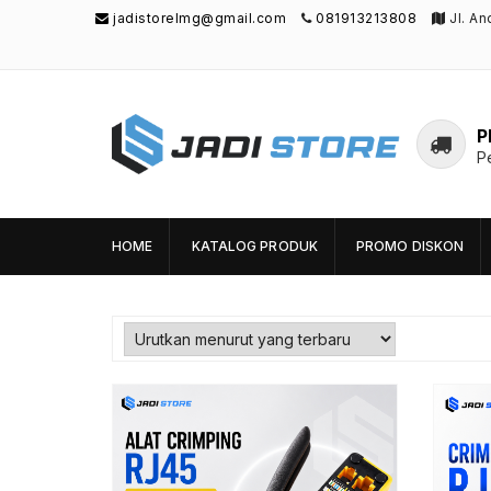
jadistorelmg@gmail.com
081913213808
Jl. A
P
P
Jadi Store
Pusat Aksesoris HP, Komputer & Produk
Unik di Lamongan
HOME
KATALOG PRODUK
PROMO DISKON