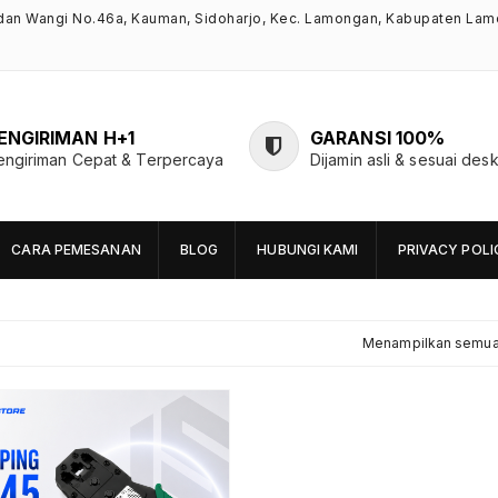
ndan Wangi No.46a, Kauman, Sidoharjo, Kec. Lamongan, Kabupaten Lam
ENGIRIMAN H+1
GARANSI 100%
engiriman Cepat & Terpercaya
Dijamin asli & sesuai desk
CARA PEMESANAN
BLOG
HUBUNGI KAMI
PRIVACY POLI
Menampilkan semua 