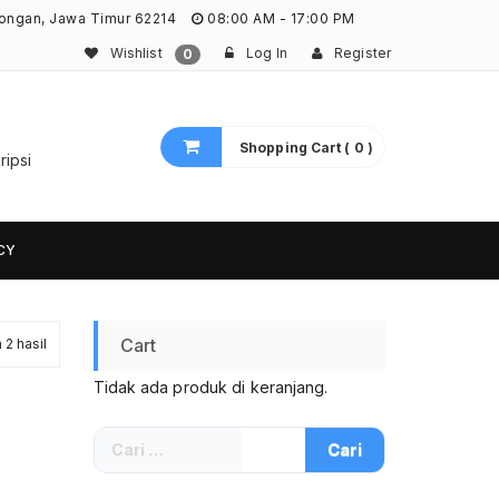
ongan, Jawa Timur 62214
08:00 AM - 17:00 PM
Wishlist
Log In
Register
0
Shopping Cart ( 0 )
ripsi
CY
Diurutkan
Cart
2 hasil
Tidak ada produk di keranjang.
menurut
yang
Cari
untuk:
terbaru