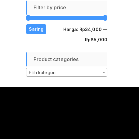
Filter by price
Harga
Harga
Saring
Harga:
Rp34,000
—
terendah
tertinggi
Rp85,000
Product categories
Pilih kategori