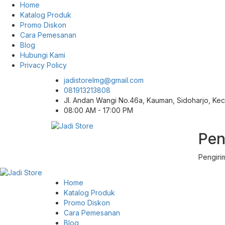
Home
Katalog Produk
Promo Diskon
Cara Pemesanan
Blog
Hubungi Kami
Privacy Policy
jadistorelmg@gmail.com
081913213808
Jl. Andan Wangi No.46a, Kauman, Sidoharjo, K
08:00 AM - 17:00 PM
Pen
Pusat Aksesoris HP, Komputer & Produk
Jadi Store
Unik di Lamongan
Pengiri
Home
Katalog Produk
Promo Diskon
Cara Pemesanan
Blog