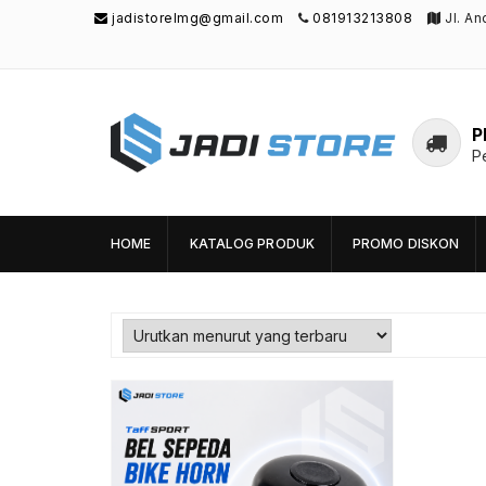
jadistorelmg@gmail.com
081913213808
Jl. A
P
P
Jadi Store
Pusat Aksesoris HP, Komputer & Produk
Unik di Lamongan
HOME
KATALOG PRODUK
PROMO DISKON