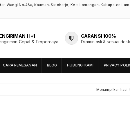
ndan Wangi No.46a, Kauman, Sidoharjo, Kec. Lamongan, Kabupaten Lam
ENGIRIMAN H+1
GARANSI 100%
engiriman Cepat & Terpercaya
Dijamin asli & sesuai desk
CARA PEMESANAN
BLOG
HUBUNGI KAMI
PRIVACY POLI
Menampilkan hasil 