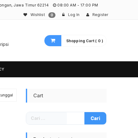
ongan, Jawa Timur 62214
08:00 AM - 17:00 PM
Wishlist
Log In
Register
0
Shopping Cart ( 0 )
ripsi
CY
Cart
tunggal
Cari
untuk: