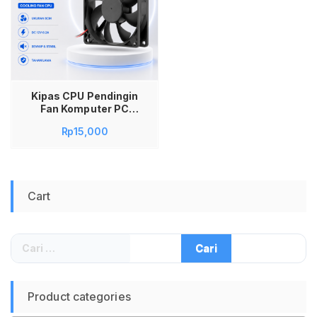
Kipas CPU Pendingin
Fan Komputer PC
Cooling Fan CPU
Rp
15,000
8cm 8 CM DC 12 Volt
12v 0.2A
Cart
Cari
untuk:
Product categories