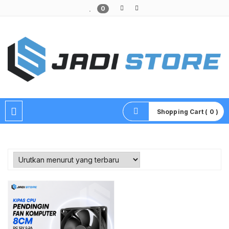
0
Pusat Aksesoris HP, Komputer & Produk Unik di Lamongan
Shopping Cart ( 0 )