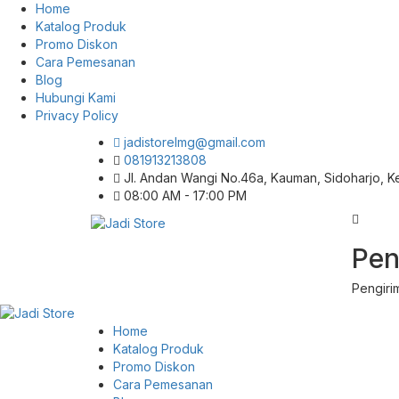
Home
Katalog Produk
Promo Diskon
Cara Pemesanan
Blog
Hubungi Kami
Privacy Policy
jadistorelmg@gmail.com
081913213808
Jl. Andan Wangi No.46a, Kauman, Sidoharjo, 
08:00 AM - 17:00 PM
Pusat Aksesoris HP, Komputer & Produk
Pen
Jadi Store
Unik di Lamongan
Pengiri
Home
Katalog Produk
Promo Diskon
Cara Pemesanan