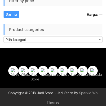
Filter by price
H
H
Saring
Harga:
—
te
te
Product categories
Pilih kategori
Copyright © 2018 Jadi Store - Jadi Store By
Sparkle Wp
Themes