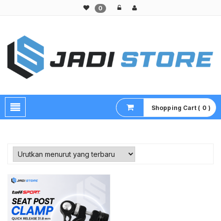
0
Pusat Aksesoris HP, Komputer & Produk Unik di Lamongan
Shopping Cart ( 0 )