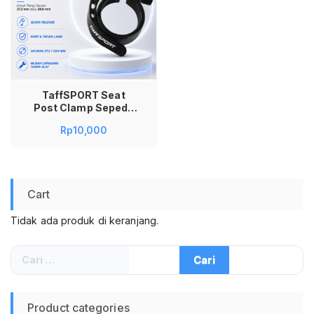
TaffSPORT Seat
Post Clamp Sepeda
Quick Release
Rp
10,000
31.8mm S2 Pengunci
Tiang Sadel Sepeda
Aluminium untuk
Seatpost 27.2mm
28.6mm Klem Jok
Cart
MTB Road Bike BMX
Lipat Adjustable
Tidak ada produk di keranjang.
Tanpa Alat Kuat
Tahan Lama
Cari
untuk:
Product categories