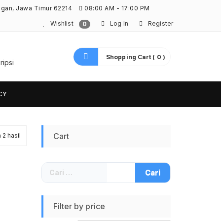
ngan, Jawa Timur 62214
08:00 AM - 17:00 PM
Wishlist
Log In
Register
0
Shopping Cart ( 0 )
ripsi
CY
Diurutkan
Cart
2 hasil
menurut
Cari
yang
untuk:
terbaru
Filter by price