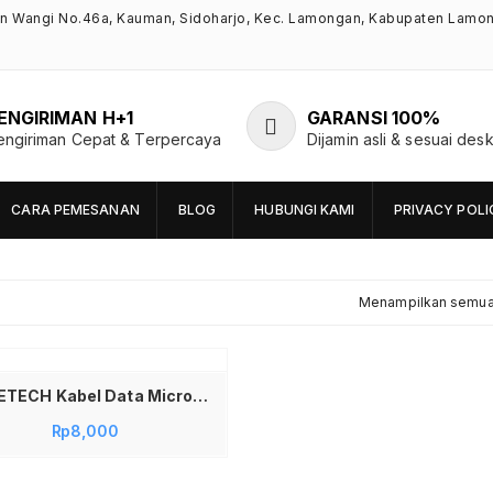
an Wangi No.46a, Kauman, Sidoharjo, Kec. Lamongan, Kabupaten Lamo
ENGIRIMAN H+1
GARANSI 100%
engiriman Cepat & Terpercaya
Dijamin asli & sesuai desk
CARA PEMESANAN
BLOG
HUBUNGI KAMI
PRIVACY POLI
Menampilkan semua 
CHOETECH Kabel Data Micro USB Kabel Charger Android Kabel Charger Micro USB Fast Charging 3A 50cm
Rp
8,000