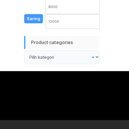
Harga
Harga
terendah
tertinggi
Saring
Product categories