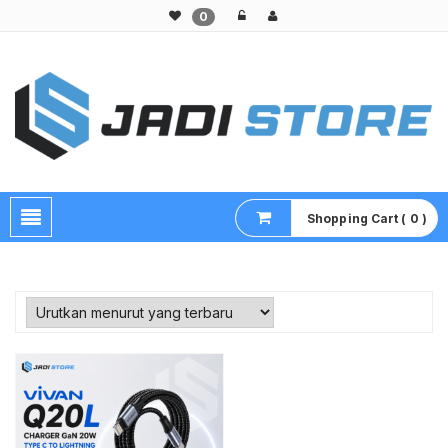
0
Pusat Aksesoris HP, Komputer & Produk Unik di Lamongan
Shopping Cart ( 0 )