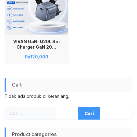
VIVAN GaN-Q20L Set
Charger GaN 20W
Type C to Lightning
Rp
120,000
PD Fast Charging
Adaptor Kepala
Charger iPhone USB
C USB-C Power
Delivery QC3.0 PPS
Cart
AFC Super Mini
Original Garansi
Tidak ada produk di keranjang.
Resmi 2 Tahun untuk
iPhone 8 11 12 13 14 15
iPad Air iPad Mini
Cari
untuk:
Product categories