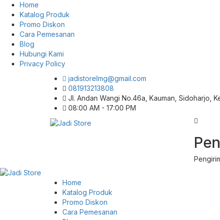
Home
Katalog Produk
Promo Diskon
Cara Pemesanan
Blog
Hubungi Kami
Privacy Policy
jadistorelmg@gmail.com
081913213808
Jl. Andan Wangi No.46a, Kauman, Sidoharjo, 
08:00 AM - 17:00 PM
Pusat Aksesoris HP, Komputer & Produk
Pen
Jadi Store
Unik di Lamongan
Pengiri
Home
Katalog Produk
Promo Diskon
Cara Pemesanan