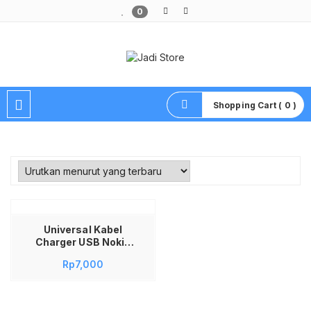
0
Pusat Aksesoris HP, Komputer & Produk Unik di Lamongan
Shopping Cart ( 0 )
Universal Kabel
Charger USB Nokia
Jarum Besar 3.5mm
Rp
7,000
untuk Nokia 3310
3210 5110 8210 8250
HP China AC Mini
Gameboy Kabel Cas