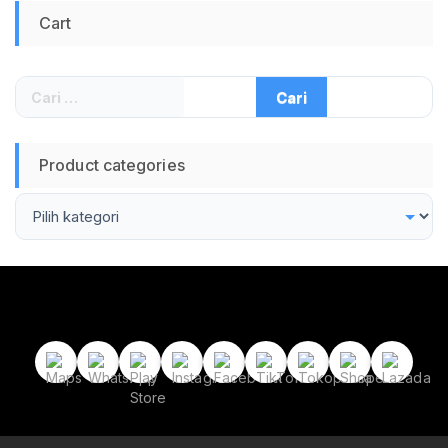
USB Pin Besar 45CM
Cart
Kabel Pengisian
Daya Warna Hitam
Kompatibel Berbagai
Perangkat Jadul
Cari
untuk:
Product categories