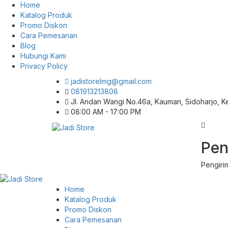
Home
Katalog Produk
Promo Diskon
Cara Pemesanan
Blog
Hubungi Kami
Privacy Policy
jadistorelmg@gmail.com
081913213808
Jl. Andan Wangi No.46a, Kauman, Sidoharjo, 
08:00 AM - 17:00 PM
Pusat Aksesoris HP, Komputer & Produk
Pen
Jadi Store
Unik di Lamongan
Pengiri
Home
Katalog Produk
Promo Diskon
Cara Pemesanan