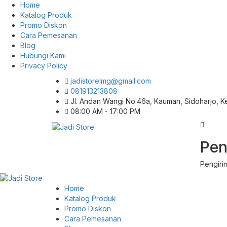
Home
Katalog Produk
Promo Diskon
Cara Pemesanan
Blog
Hubungi Kami
Privacy Policy
jadistorelmg@gmail.com
081913213808
Jl. Andan Wangi No.46a, Kauman, Sidoharjo, 
08:00 AM - 17:00 PM
Pusat Aksesoris HP, Komputer & Produk
Pen
Jadi Store
Unik di Lamongan
Pengiri
Home
Katalog Produk
Promo Diskon
Cara Pemesanan