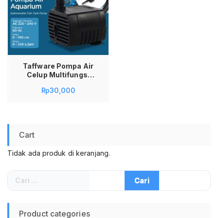
Taffware Pompa Air
Celup Multifungsi
Aquarium
Rp
30,000
Submersible Pump
220V – JN-300/JN-
200 3W Pompa Air
Celup Mini Aquarium
Pompa Air Akuarium
Cart
Ikan Low Watt 5W
Submersible Pump
Tidak ada produk di keranjang.
Fish Tank Pompa Air
Mini Kolam Hias
Pompa Celup
Cari
Akuarium Kecil 220-
untuk:
240V
Product categories