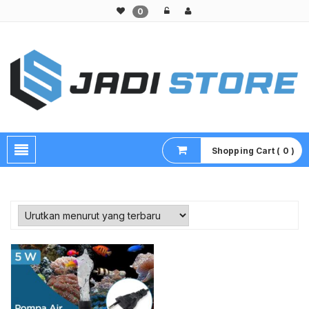
0
Pusat Aksesoris HP, Komputer & Produk Unik di Lamongan
Shopping Cart ( 0 )