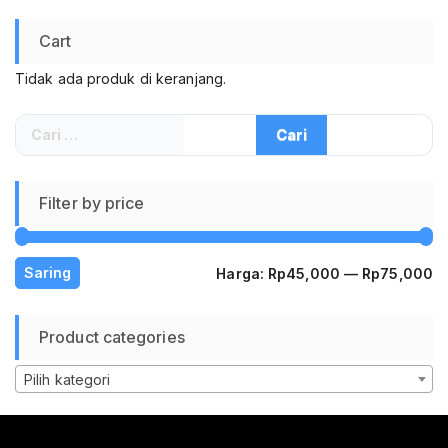
Cart
Tidak ada produk di keranjang.
Cari
untuk:
Filter by price
H
H
Saring
Harga:
Rp45,000
—
Rp75,000
te
te
Product categories
Pilih kategori