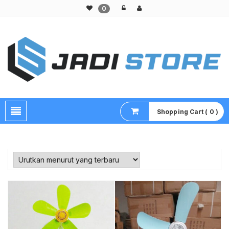
0
Pusat Aksesoris HP, Komputer & Produk Unik di Lamongan
Shopping Cart ( 0 )