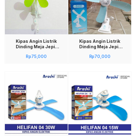
Baca selengkapnya
Kipas Angin Listrik
Kipas Angin Listrik
Dinding Meja Jepit
Dinding Meja Jepit
GSE 490 25 Watt
GSE 620 400 FC 07-
Rp
75,000
Rp
70,000
25W 25Watt
400mm
Tambah ke keranjang