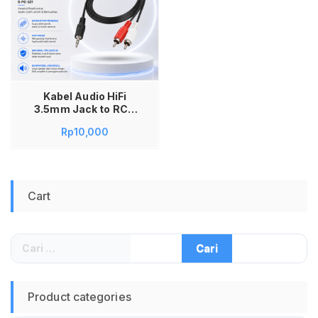
Kabel Audio HiFi
3.5mm Jack to RCA
Male 1 Meter S-PC-
Rp
10,000
521 Konduktor
Tembaga Anti Noise
Material TPE Lentur
untuk Koneksi
Speaker Aktif dan
Cart
Home Theater
Kualitas Stereo
Hanya di Jadi Store
Lamongan
Cari
untuk:
Product categories