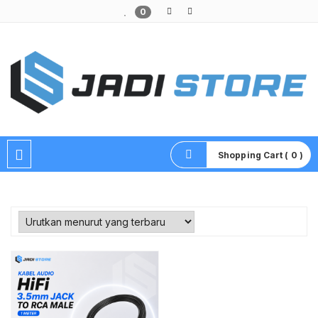
0
Pusat Aksesoris HP, Komputer & Produk Unik di Lamongan
Shopping Cart ( 0 )