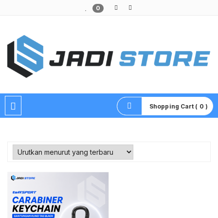
0
Pusat Aksesoris HP, Komputer & Produk Unik di Lamongan
Shopping Cart ( 0 )