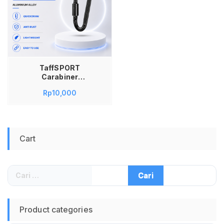
TaffSPORT
Carabiner
Gantungan Kunci
Rp
10,000
Tas Black AT76
Quickdraw Karabiner
Outdoor Aluminium
Alloy Pengait
Backpack EDC Kait
Cart
Barang Ringan Anti
Karat 8cm Mudah
Dipasang untuk
Camping Hiking
Cari
Traveling
untuk:
Product categories