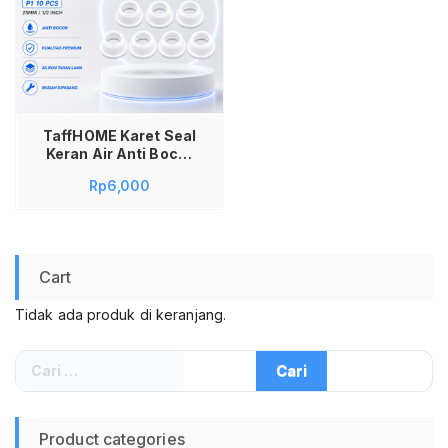
TaffHOME Karet Seal
Keran Air Anti Bocor
Gasket Rubber
Rp
6,000
Silikon P1 10 PCS
25mm Ring Seal
Washer 1/2 Inch
Packing Drat Keran
Konektor Pipa
Cart
Wastafel Kamar
Mandi Dapur Taman
Tidak ada produk di keranjang.
Warna Putih
Cari
untuk:
Product categories