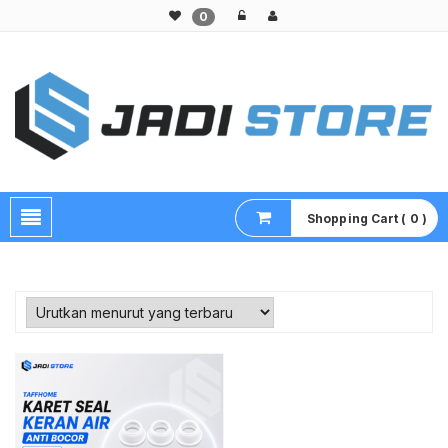
0
Pusat Aksesoris HP, Komputer & Produk Unik di Lamongan
Shopping Cart ( 0 )