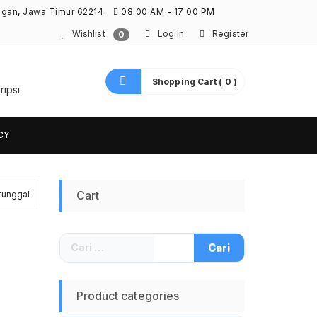
ngan, Jawa Timur 62214
08:00 AM - 17:00 PM
Wishlist
Log In
Register
0
Shopping Cart ( 0 )
ripsi
CY
Cart
tunggal
Cari
untuk:
Product categories