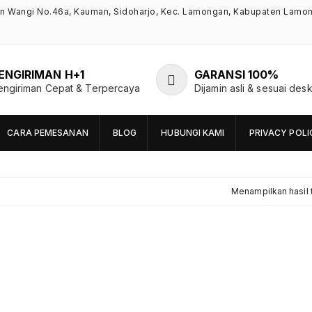
an Wangi No.46a, Kauman, Sidoharjo, Kec. Lamongan, Kabupaten Lamo
ENGIRIMAN H+1
GARANSI 100%
engiriman Cepat & Terpercaya
Dijamin asli & sesuai desk
CARA PEMESANAN
BLOG
HUBUNGI KAMI
PRIVACY POLI
Menampilkan hasil 