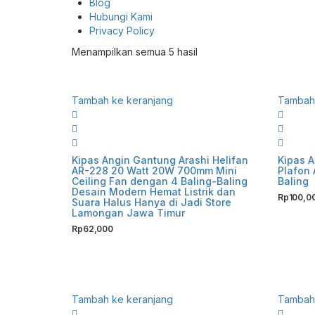
Blog
Hubungi Kami
Privacy Policy
Diurutkan
Menampilkan semua 5 hasil
menurut
yang
terbaru
Tambah ke keranjang
Tambah 
Kipas Angin Gantung Arashi Helifan
Kipas A
AR-228 20 Watt 20W 700mm Mini
Plafon 
Ceiling Fan dengan 4 Baling-Baling
Baling
Desain Modern Hemat Listrik dan
Rp
100,0
Suara Halus Hanya di Jadi Store
Lamongan Jawa Timur
Rp
62,000
Tambah ke keranjang
Tambah 