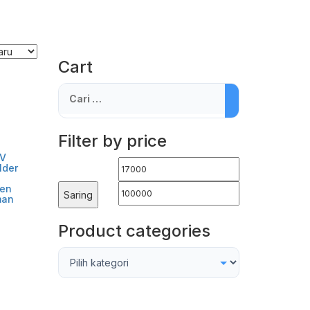
Cart
Cari
untuk:
Filter by price
0V
Harga
Harga
lder
terendah
tertinggi
nen
Saring
man
Product categories