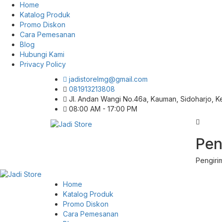
Home
Katalog Produk
Promo Diskon
Cara Pemesanan
Blog
Hubungi Kami
Privacy Policy
jadistorelmg@gmail.com
081913213808
Jl. Andan Wangi No.46a, Kauman, Sidoharjo, 
08:00 AM - 17:00 PM
Pusat Aksesoris HP, Komputer & Produk
Pen
Jadi Store
Unik di Lamongan
Pengiri
Home
Katalog Produk
Promo Diskon
Cara Pemesanan