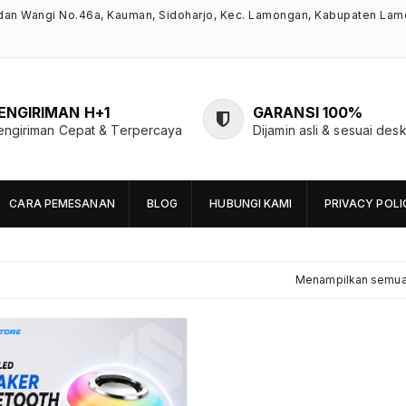
ndan Wangi No.46a, Kauman, Sidoharjo, Kec. Lamongan, Kabupaten Lam
ENGIRIMAN H+1
GARANSI 100%
engiriman Cepat & Terpercaya
Dijamin asli & sesuai desk
CARA PEMESANAN
BLOG
HUBUNGI KAMI
PRIVACY POLI
Menampilkan semua 