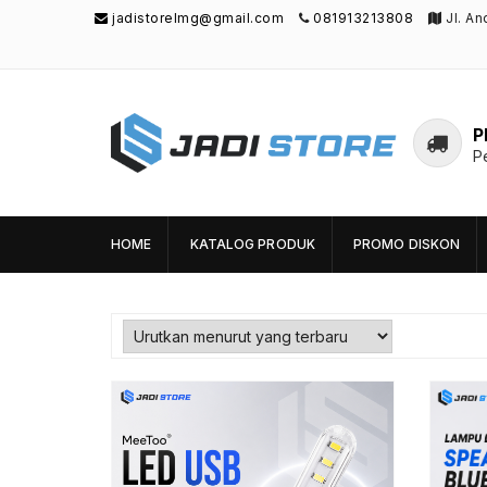
jadistorelmg@gmail.com
081913213808
Jl. A
P
P
Jadi Store
Pusat Aksesoris HP, Komputer & Produk
Unik di Lamongan
HOME
KATALOG PRODUK
PROMO DISKON