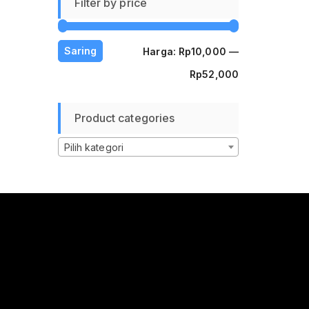
Filter by price
Harga
Harga
Saring
Harga:
Rp10,000
—
terendah
tertinggi
Rp52,000
Product categories
Pilih kategori