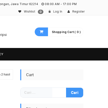
ongan, Jawa Timur 62214
08:00 AM - 17:00 PM
Wishlist
Log In
Register
0
Shopping Cart ( 0 )
ripsi
CY
Diurutkan
Cart
2 hasil
menurut
Cari
yang
untuk:
terbaru