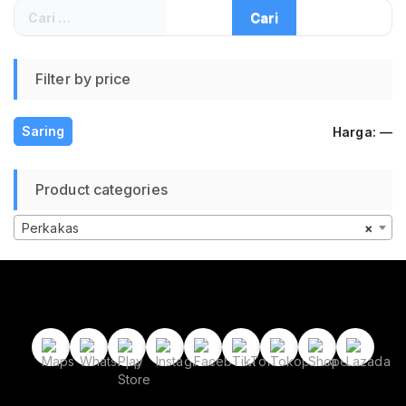
Cari
untuk:
Filter by price
H
H
Saring
Harga:
—
te
te
Product categories
Perkakas
×